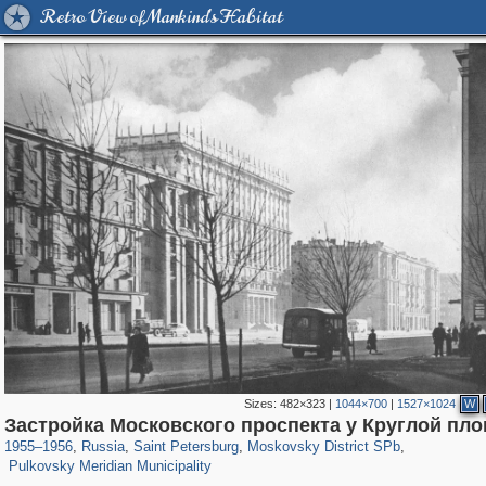
Retro View of Mankind's Habitat
Sizes:
482×323
|
1044×700
|
1527×1024
W
197,232
1,407,210
5,714
29,248
6,884
61
Застройка Московского проспекта у Круглой пл
2,228
22
1955
–
1956
,
Russia
,
Saint Petersburg
,
Moskovsky District SPb
,
Pulkovsky Meridian Municipality