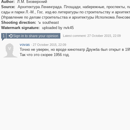
Author:
Л.М. Безверхний
Source:
Архитектура Ленинграда. Площади, набережные, проспекты, п
сады и парки Л.-М., Гос. изд-во литературы по строительству и архитек
(Управление по делам строительства и архитектуры Исполкома Ленсове
Shooting direction:
southeast

Watermark signature:
uploaded by nvk45
1
Sign in to share your opinion
Latest comment: 27 October 2015, 22:09
vovas
·
27 October 2015, 22:09
v
Точно не уверен, но вроде кинотеатр Дружба был открыт в 195
Так что это скорее 1956 год.