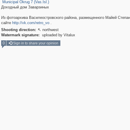
Municipal Okrug 7 (Vas.Isl.)
Доходный дом Заварзиных
Из фотоархива Василеостровского района, размещенного Майей Степан
сайте
http://vk.com/retro_vo
.
Shooting direction:
northwest

Watermark signature:
uploaded by Vitalux
0
Sign in to share your opinion