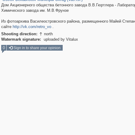
Дом Акционерного общества бетонного завода В.В.Гюртлера - Лаборатор
Химического завода им. М.В.Фрунзе
Из фотоархива Василеостровского района, размещенного Майей Степан
сайте
http://vk.com/retro_vo
.
Shooting direction:
north

Watermark signature:
uploaded by Vitalux
0
Sign in to share your opinion