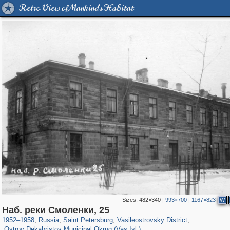
Retro View of Mankind's Habitat
Sizes:
482×340
|
993×700
|
1167×823
W
197,106
1,406,242
5,709
29,243
14,231
482
Наб. реки Смоленки, 25
840
3
1952
–
1958
,
Russia
,
Saint Petersburg
,
Vasileostrovsky District
,
Ostrov Dekabristov Municipal Okrug (Vas.Isl.)