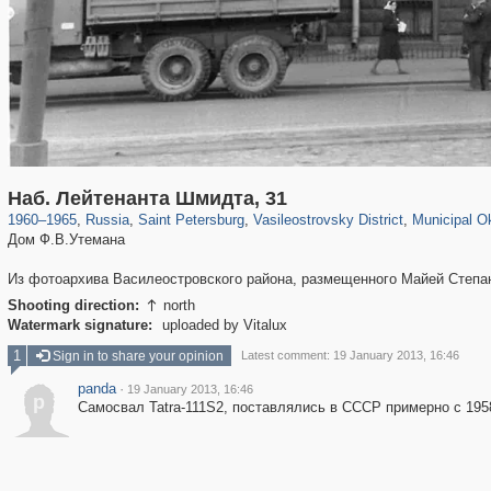
197,063
1,406,034
5,709
29,243
14,210
482
9,142
Наб. Лейтенанта Шмидта, 31
1960
–
1965
,
Russia
,
Saint Petersburg
,
Vasileostrovsky District
,
Municipal Ok
Дом Ф.В.Утемана
Из фотоархива Василеостровского района, размещенного Майей Степа
Shooting direction:
north

Watermark signature:
uploaded by Vitalux
1
Sign in to share your opinion
Latest comment: 19 January 2013, 16:46
panda
·
19 January 2013, 16:46
p
Самосвал Tatra-111S2, поставлялись в СССР примерно с 1958