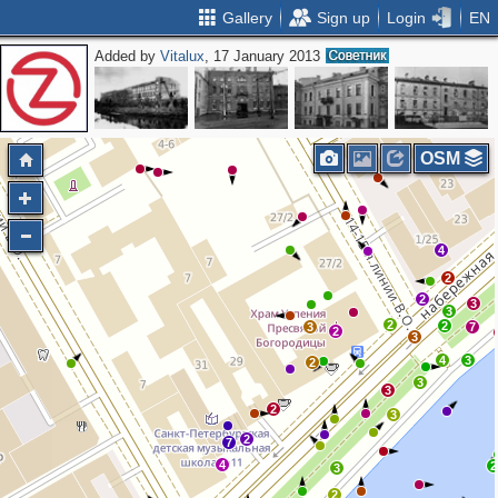
Gallery
Sign up
Login
EN
Added by
Vitalux
, 17 January 2013
3
OSM
4
2
2
3
3
2
2
3
7
2
3
4
3
2
3
3
2
3
2
7
4
2
3
2