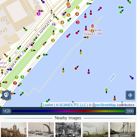
3
2
3
4
5
4
3
2
2
3
3
3
2
2
2
3
Leaflet
| ©
SCANEX ITC LLC
| ©
OpenStreetMap
contributors
1826
2000
Nearby images