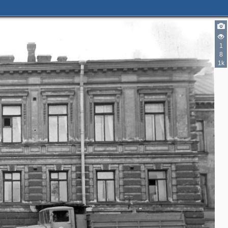
1
8
1k