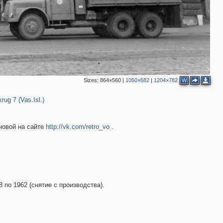
Sizes:
864×560
|
1050×682
|
1204×782
W
456
2
2
6
rug 7 (Vas.Isl.)
новой на сайте
http://vk.com/retro_vo
.
2
2
2
2
4
2
 по 1962 (снятие с производства).
2