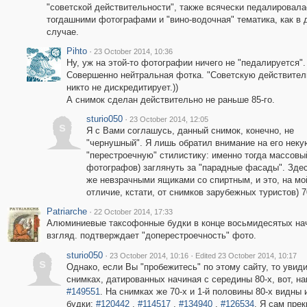
"советской действительности", также всячески педалировала
тогдашними фотографами и "вино-водочная" тематика, как в 
случае.
Pihto
·
23 October 2014, 10:36
Ну, уж на этой-то фотографии ничего не "педалируется".
Совершенно нейтральная фотка. "Советскую действител
никто не дискредитирует.))
А снимок сделан действительно не раньше 85-го.
sturio050
·
23 October 2014, 12:05
s
Я с Вами соглашусь, данный снимок, конечно, не
"чернушный". Я лишь обратил внимание на его неку
"перестроечную" стилистику: именно тогда массовы
фотографов) заглянуть за "парадные фасады". Здес
же невзрачными ящиками со спиртным, и это, на мо
отличие, кстати, от снимков зарубежных туристов) 7
Patriarche
·
22 October 2014, 17:33
Алюминиевые таксофонные будки в конце восьмидесятых нач
взгляд. подтверждает "доперестроечность" фото.
sturio050
·
·
23 October 2014, 10:16
Edited 23 October 2014, 10:17
s
Однако, если Вы "пробежитесь" по этому сайту, то увиди
снимках, датированных начиная с середины 80-х, вот, н
#149551
. На снимках же 70-х и 1-й половины 80-х видн
будки:
#120442
,
#114517
,
#134940
,
#126534
. Я сам пре