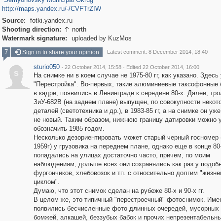
http://maps.yandex.ru/-/CVFTrZIW
Source:
fotki.yandex.ru
Shooting direction:
north

Watermark signature:
uploaded by KuzMos
7
Sign in to share your opinion
Latest comment: 8 December 2014, 18:40
sturio050
·
·
22 October 2014, 15:58
Edited 22 October 2014, 16:00
s
На снимке ни в коем случае не 1975-80 гг, как указано. Здесь
"Перестройка". Во-первых, такие алюминиевые таксофонные б
в кадре, появились в Ленинграде к середине 80-х. Далее, тр
ЗиУ-682В (на заднем плане) выпущен, по совокупности некот
деталей (светотехника и др.), в 1983-85 гг, а на снимке он уж
не новый. Таким образом, нижнюю границу датировки можно 
обозначить 1985 годом.
Несколько дезориентировать может старый черный госномер 
1959г) у грузовика на переднем плане, однако еще в конце 80
попадались на улицах достаточно часто, причем, по моим
наблюдениям, дольше всех они сохранялись как раз у подоб
фургончиков, хлебовозок и тп. с относительно долгим "жизн
циклом".
Думаю, что этот снимок сделан на рубеже 80-х и 90-х гг.
В целом же, это типичный "перестроечный" фотоснимок. Име
появились бесчисленные фото длинных очередей, мусорных 
бомжей, алкашей, беззубых бабок и прочих непрезентабельн