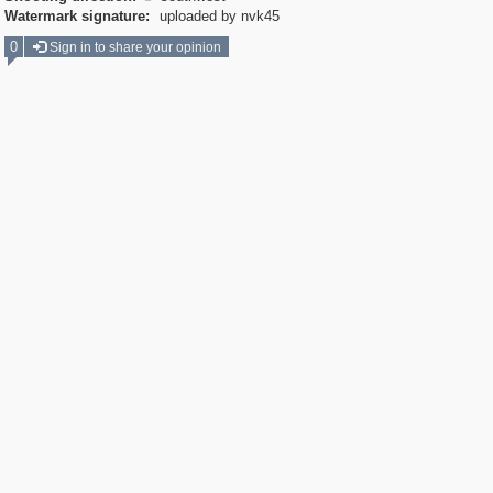
Watermark signature:
uploaded by nvk45
0
Sign in to share your opinion