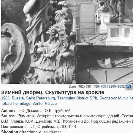
Sizes:
482×690
|
489×700
|
1280×1832
W
197,057
1,405,755
5,709
29,243
50,218
1,833
22,587
1,098
Зимний дворец. Скульптура на кровле
839
248
490
155
1983
,
Russia
,
Saint Petersburg
,
Tsentralny District SPb
,
Dvortsovy Municipa
State Hermitage
,
Winter Palace
Author:
П.С. Демидов; О.В. Трубский
Source:
Эрмитаж. История строительства и архитектура зданий. Соста
В.М. Глинка, Ю.М. Денисов, М.В. Иогансен и др. Под общей редакцией 
Пиотровского. – Л., Стройиздат, ЛО, 1991
Shooting direction:
southwest
