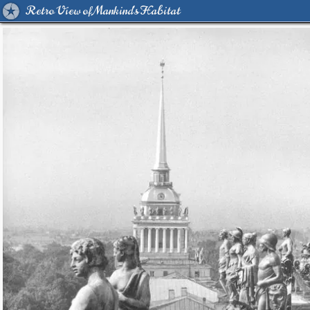
Retro View of Mankind's Habitat