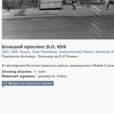
197,265
1,407,363
5,714
29,248
14,282
482
9,208
Большой проспект В.О, 85/9
1952
–
1959
,
Russia
,
Saint Petersburg
,
Vasileostrovsky District
,
Municipal Ok
Покровская больница - Больница им.В.И.Ленина
Из фотоархива Василеостровского района, размещенного Майей Степа
Shooting direction:
north

Watermark signature:
uploaded by Vitalux
0
Sign in to share your opinion