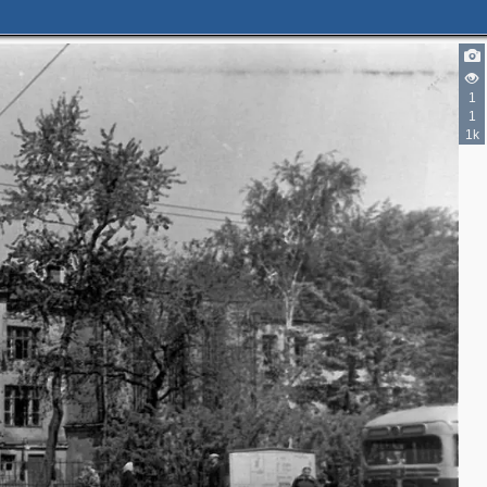
1
1
1k