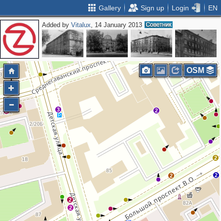
Gallery
Sign up
Login
EN
Added by
Vitalux
, 14 January 2013
OSM
3
2
2
2
2
2
2
2