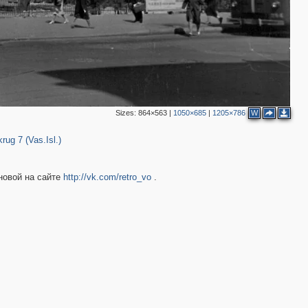
2
2
Sizes:
864×563
|
1050×685
|
1205×786
W
456
rug 7 (Vas.Isl.)
новой на сайте
http://vk.com/retro_vo
.