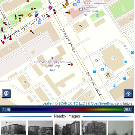
3
2
Leaflet
| ©
SCANEX ITC LLC
| ©
OpenStreetMap
contributors
1826
2000
Nearby images