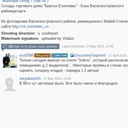
Municipal Okrug 7 (Vas.Isl.)
Склады торгового дома "Братья Елисеевы" - База Василеостровского
райпищеторга
Из фотоархива Василеостровского района, размещенного Майей Степан
сайте
http://vk.com/retro_vo
.
Shooting direction:
southeast

Watermark signature:
uploaded by Vitalux
2
Sign in to share your opinion
Latest comment: 17 May 2023, 14:50
sce2006
·
·
Discussed fragment
17 April 2014,
Только сегодня выехал из отеля "Sokos", который располагае
помещениях д.2 (выделено)... Некоторые проёмы в стенах п
оценить толщину кладки - порядка 1.2 метра!
stsyukevitch
·
17 May 2023, 14:50
s
В 80-е тут автобаза была. Всё было чинно и благородно.