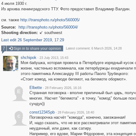
4 июля 1930 г.
Из архива ленинградского ТТУ. Фото предоставил Владимир Валдин.
см. также
http://transphoto.ru/photo/560005/
Source:
http://transphoto.ru/photo/560004/
Shooting direction:
southwest

Last edit 26 September 2019, 17:29
7
Sign in to share your opinion
Latest comment: 6 March 2026, 14:28
shchipok
·
23 July 2013, 15:43
Моя бабушка, которая провела в Петербурге изрядный кусок 
жизни, частенько вспоминала, как петербуржцы ехидничали 
этого памятника Александру III работы Паоло Трубецкого:
«Стоит комод, на комоде бегемот, на бегемоте обормот».
Elbette
·
28 February 2026, 16:16
E
Странная поговорка - вполне приличный был царь, полу
многих. Насчет "бегемота" - в точку, "комод" больше пох
сундук))
const1234Spb
·
28 February 2026, 18:40
c
Поговорочка насчёт "комода", конечно, заезжанная!
И, надо сказать, что не все рассматривали этот памятник
неудачный, или даже, как сатиру.
Например, его вдове, Марии Фёдоровне, эта концепция 