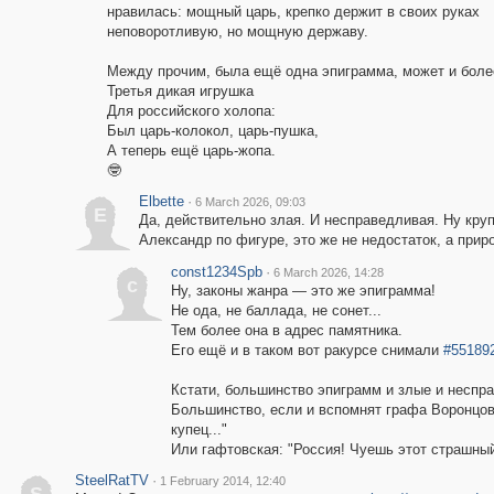
нравилась: мощный царь, крепко держит в своих руках
неповоротливую, но мощную державу.
Между прочим, была ещё одна эпиграмма, может и боле
Третья дикая игрушка
Для российского холопа:
Был царь-колокол, царь-пушка,
А теперь ещё царь-жопа.
🤓
Elbette
·
6 March 2026, 09:03
E
Да, действительно злая. И несправедливая. Ну кру
Александр по фигуре, это же не недостаток, а прир
const1234Spb
·
6 March 2026, 14:28
c
Ну, законы жанра — это же эпиграмма!
Не ода, не баллада, не сонет...
Тем более она в адрес памятника.
Его ещё и в таком вот ракурсе снимали
#55189
Кстати, большинство эпиграмм и злые и неспр
Большинство, если и вспомнят графа Воронцов
купец..."
Или гафтовская: "Россия! Чуешь этот страшный
SteelRatTV
·
1 February 2014, 12:40