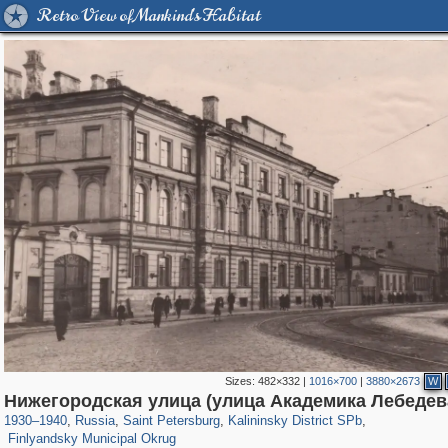
Retro View of Mankind's Habitat
Sizes:
482×332
|
1016×700
|
3880×2673
W
197,153
1,406,493
5,709
29,243
7,192
56
Нижегородская улица (улица Академика Лебедев
3,048
40
1930
–
1940
,
Russia
,
Saint Petersburg
,
Kalininsky District SPb
,
Finlyandsky Municipal Okrug