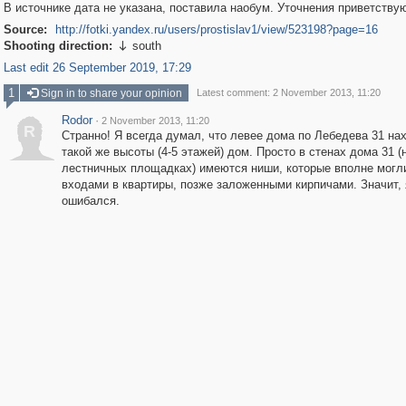
В источнике дата не указана, поставила наобум. Уточнения приветству
Source:
http://fotki.yandex.ru/users/prostislav1/view/523198?page=16
Shooting direction:
south

Last edit 26 September 2019, 17:29
1
Sign in to share your opinion
Latest comment: 2 November 2013, 11:20
Rodor
·
2 November 2013, 11:20
R
Странно! Я всегда думал, что левее дома по Лебедева 31 на
такой же высоты (4-5 этажей) дом. Просто в стенах дома 31 (
лестничных площадках) имеются ниши, которые вполне могл
входами в квартиры, позже заложенными кирпичами. Значит, 
ошибался.