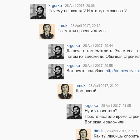
krgorka
·
28 April 2017, 20:08
Почему не похоже? И что тут странного?
rimdk
·
28 April 2017, 20:12
Посмотри проекты домов.
krgorka
·
28 April 2017, 20:44
Да нечего там смотреть. Эта стена - 
потом их заложили. Обычная строител
krgorka
·
28 April 2017, 20:55
Вот нечто подобное
http://ic.pics.liv
rimdk
·
28 April 2017, 21:00
Дом новый.
krgorka
·
28 April 2017, 21:05
Ну и что из того?
Просто настало время строи
Вот окна и заложили.
rimdk
·
28 April 2017, 21:10
Как ты любишь спорить 