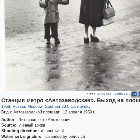
Sizes:
475×700
|
2088×3077
W
319,779
1,406,144
8,286
21,637
29,243
390
5,921
116
Станция метро «Автозаводская». Выход на пло
1959
,
Russia
,
Moscow
,
Southern AO
,
Danilovsky
Вид с Автозаводской площади. 12 апреля 1959 г.
Author:
Литвинов Пётр Алексеевич
Source:
личный архив
Shooting direction:
southwest

Watermark signature:
uploaded by petrovich