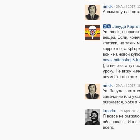
rimdk
·
29 April 2017, 1
А смысл у нас оста
🅾🅰 Зануда Карто
Ув. rimdk, поправи
вещей. Если, конеч
критики, но таких 
корректно, а КрГор
вон - на новой куп
novoj-britanskoj-5-f
), и ничего, а тут
уроку. Не вижу нич
неуместного тоже.
rimdk
·
29 April 2017, 1
Ув. Зануда картоте
замечание или указ
обижается, хотя я 
krgorka
·
29 April 2017
Я вовсе не обижаю
обоснованы. И я с 
всего.