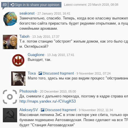
49
Sign in to share your opinion
Latest comment: 23 March 2018, 08:08
seakonst
·
27 January 2010, 16:41
Замечательно, спасибо. Теперь, когда всю классику выложил
богатство сайта прирастать будет редкими открытками, а пуще
семейными архивами.
Taboh
·
13 July 2010, 17:37
Т.е. потом станцию "обстроят" жилым домом, как это было с
м. Октябрьской?
Guaglione
·
13 July 2010, 17:41
Выходит, так.
Toxa
·
·
Discussed fragment
9 November 2011, 07:24
Мало того, здесь мы как раз видим процесс "обстраивани
Photosnob
·
20 December 2010, 05:00
Да, снимали с дальнего перехода, поэтому в кадре справа е
http://maps.yandex.ru/-/CVugjK53
AlekseySV
·
·
Discussed fragment
9 November 2012, 11:34
Массивная лепнина ЗиС в этом секторе уже сбита, только ор
буквами подвешено Автозаводская. Позже сделают на все ТР
будет "Станция Автозаводская"