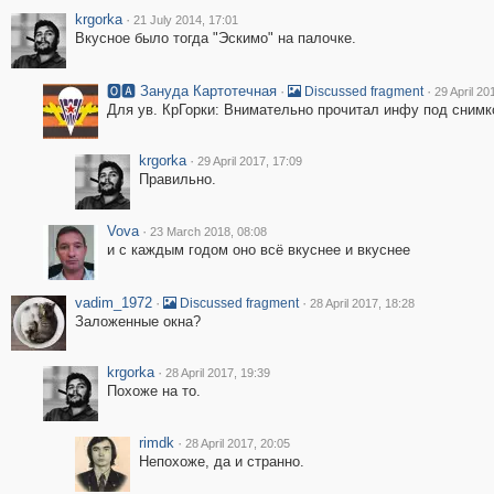
krgorka
·
21 July 2014, 17:01
Вкусное было тогда "Эскимо" на палочке.
🅾🅰 Зануда Картотечная
·
·
Discussed fragment
29 April 20
Для ув. КрГорки: Внимательно прочитал инфу под снимком
krgorka
·
29 April 2017, 17:09
Правильно.
Vova
·
23 March 2018, 08:08
и с каждым годом оно всё вкуснее и вкуснее
vadim_1972
·
·
Discussed fragment
28 April 2017, 18:28
Заложенные окна?
krgorka
·
28 April 2017, 19:39
Похоже на то.
rimdk
·
28 April 2017, 20:05
Непохоже, да и странно.