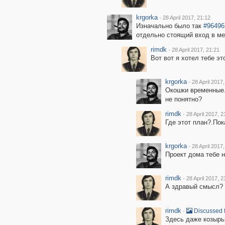
krgorka
·
28 April 2017, 21:12
Изначально было так
#96496
отдельно стоящий вход в м
rimdk
·
28 April 2017, 21:21
Вот вот я хотел тебе эт
krgorka
·
28 April 2017
Окошки временные.
не понятно?
rimdk
·
28 April 2017, 2
Где этот план?.Пок
krgorka
·
28 April 2017
Проект дома тебе н
rimdk
·
28 April 2017, 2
А здравый смысл?
rimdk
·
Discussed 
Здесь даже козырьк