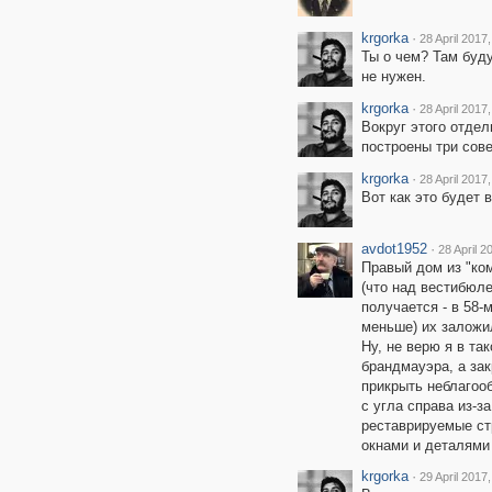
krgorka
·
28 April 2017
Ты о чем? Там буду
не нужен.
krgorka
·
28 April 2017
Вокруг этого отде
построены три сов
krgorka
·
28 April 2017
Вот как это будет
avdot1952
·
28 April 2
Правый дом из "ком
(что над вестибюлем
получается - в 58-
меньше) их заложи
Ну, не верю я в так
брандмауэра, а за
прикрыть неблагооб
с угла справа из-з
реставрируемые ст
окнами и деталями 
krgorka
·
29 April 2017