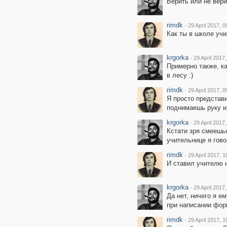
Верить или не верит
rimdk
·
29 April 2017, 0
Как ты в школе учи
krgorka
·
29 April 2017
Примерно также, ка
в лесу :)
rimdk
·
29 April 2017, 0
Я просто представи
поднимаешь руку и 
krgorka
·
29 April 2017
Кстати зря смеешьс
учительнице я гово
rimdk
·
29 April 2017, 1
И ставил учителю н
krgorka
·
29 April 2017
Да нет, ничего я е
при написании фор
rimdk
·
29 April 2017, 1