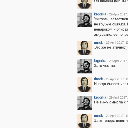
Он ошибся или ты?;
krgorka
·
29 April 2017
Учитель, естествен
не грубые ошибки.
ненароком и описа
аккуратно, ее попр
rimdk
·
29 April 2017, 1
Это же не этично;))
krgorka
·
29 April 2017,
Зато честно.
rimdk
·
29 April 2017, 1
Иногда бывает чест
krgorka
·
29 April 2017,
Не вижу смысла с т
rimdk
·
29 April 2017, 1
Зато теперь понятн