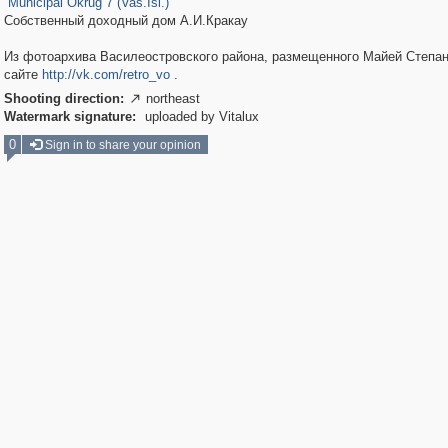
Municipal Okrug 7 (Vas.Isl.)
Собственный доходный дом А.И.Кракау
Из фотоархива Василеостровского района, размещенного Майей Степан
сайте
http://vk.com/retro_vo
.
Shooting direction:
northeast

Watermark signature:
uploaded by Vitalux
0
Sign in to share your opinion