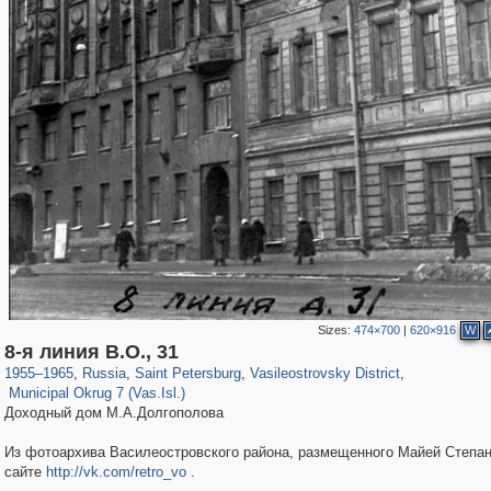
Sizes:
474×700
|
620×916
W
197,175
1,406,849
5,709
29,243
14,255
482
8-я линия В.О., 31
9,186
456
1955
–
1965
,
Russia
,
Saint Petersburg
,
Vasileostrovsky District
,
Municipal Okrug 7 (Vas.Isl.)
Доходный дом М.А.Долгополова
Из фотоархива Василеостровского района, размещенного Майей Степан
сайте
http://vk.com/retro_vo
.