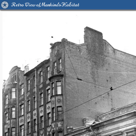
Retro View of Mankind's Habitat