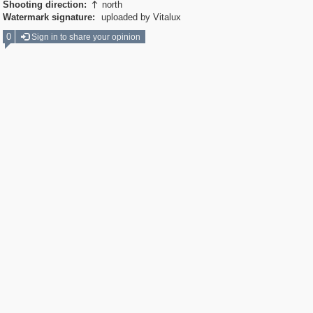
Shooting direction:
north

Watermark signature:
uploaded by Vitalux
0
Sign in to share your opinion