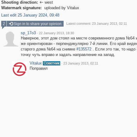
Shooting direction:
west

Watermark signature:
uploaded by Vitalux
Last edit 25 January 2024, 09:48
2
Sign in to share your opinion
Latest comment: 23 January 2013, 02:11
sp_17o3
·
22 January 2013, 18:30
Наверное, этот дом стоял на месте современного дома №64 
же ориентирован - перпендикулярно 7-й линии. Его край виде
старого дома №64 на снимке
#135572
. Если это так, то надо
точку чуть вправо и задать направление на запад.
Vitalux
·
23 January 2013, 02:11
Поправил