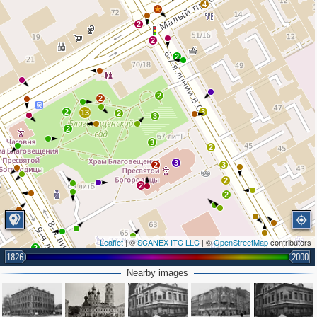
4
2
2
2
2
2
2
3
13
2
3
2
3
2
3
2
3
2
2
2
Leaflet
| ©
SCANEX ITC LLC
| ©
OpenStreetMap
contributors
2
1826
2000
3
3
Nearby images
3
2