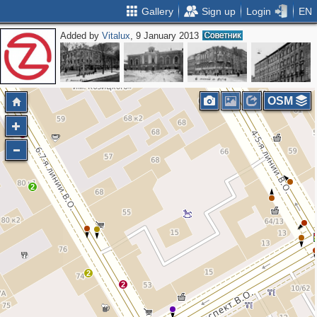
Gallery
Sign up
Login
EN
Added by
Vitalux
, 9 January 2013
OSM
2
2
2