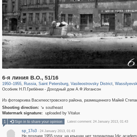
197,118
1,406,261
5,709
29,243
14,237
482
1,461
6-я линия В.О., 51/16
1950
–
1955
,
Russia
,
Saint Petersburg
,
Vasileostrovsky District
,
Wassilyevsk
Особняк Н.П.Гребёнки - Доходный дом А.Ф.Иогансон
Из фотоархива Василеостровского района, размещенного Майей Степа
Shooting direction:
southeast

Watermark signature:
uploaded by Vitalux
1
Sign in to share your opinion
Latest comment: 24 January 2013, 01:43
sp_17o3
·
24 January 2013, 01:43
Не позднее 1955 года: на крышах нет телеантенн [dic.academi