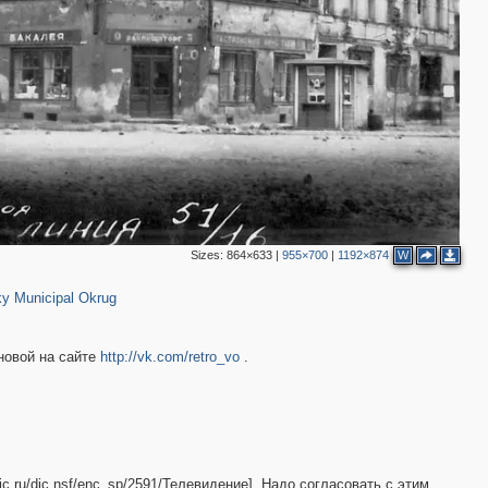
2
2
Sizes:
864×633
|
955×700
|
1192×874
W
19
y Municipal Okrug
новой на сайте
http://vk.com/retro_vo
.
c.ru/dic.nsf/enc_sp/2591/Телевидение]. Надо согласовать с этим