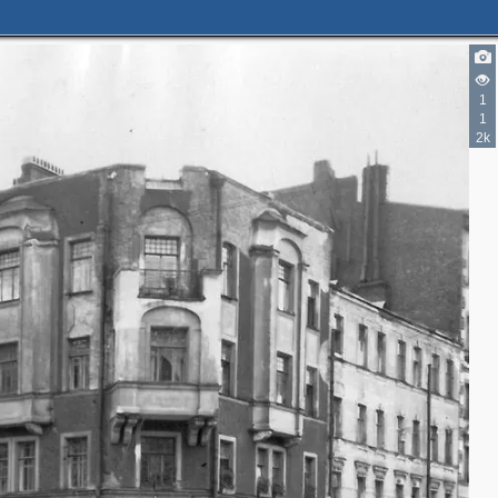
1
1
2k