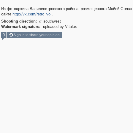
Из фотоархива Василеостровского района, размещенного Майей Степан
сайте
http://vk.com/retro_vo
.
Shooting direction:
southwest

Watermark signature:
uploaded by Vitalux
0
Sign in to share your opinion