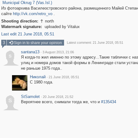
Municipal Okrug 7 (Vas.Isl.)
Из фотоархива Василеостровского района, размещенного Майей Степан
сайте
http://vk.com/retro_vo
.
Shooting direction:
north

Watermark signature:
uploaded by Vitalux
Last edit 21 June 2018, 05:51
3
Sign in to share your opinion
Latest comment: 21 June 2018, 05:51
santana13
·
3 August 2013, 21:06
s
Я когда-то жил именно по этому адресу...Такие таблички с н
улиц и номера домов такой формы в Ленинграде стали устан
не раньше 1975 года..
Николай
·
21 June 2018, 05:51
С 1980 года.
StSamolet
·
20 June 2018, 21:52
S
Вероятнее всего, снимали тогда же, что и
#135434