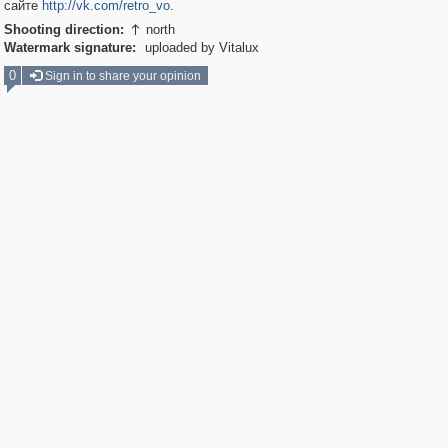
сайте
http://vk.com/retro_vo
.
Shooting direction:
north

Watermark signature:
uploaded by Vitalux
0
Sign in to share your opinion