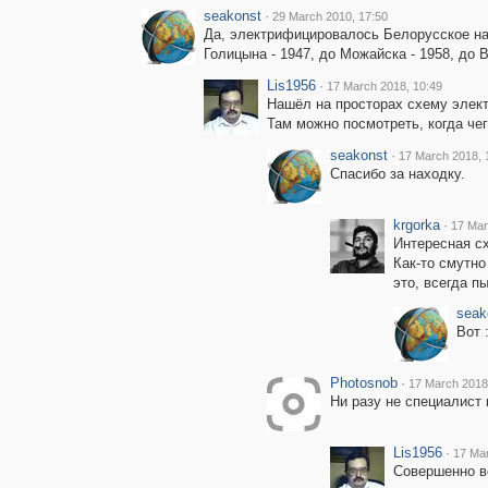
seakonst
·
29 March 2010, 17:50
Да, электрифицировалось Белорусское нап
Голицына - 1947, до Можайска - 1958, до 
Lis1956
·
17 March 2018, 10:49
Нашёл на просторах схему элек
Там можно посмотреть, когда чег
seakonst
·
17 March 2018, 
Спасибо за находку.
krgorka
·
17 Mar
Интересная с
Как-то смутно
это, всегда п
seak
Вот :
Photosnob
·
17 March 2018
Ни разу не специалист 
Lis1956
·
17 Mar
Совершенно ве