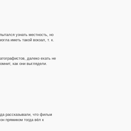
пытался узнать местность, но
огла иметь такой вокзал, т. к.
атографистов, далеко ехать не
омнит, как они выглядели.
гда рассказывали, что фильм
 он прямиком тогда вёл к