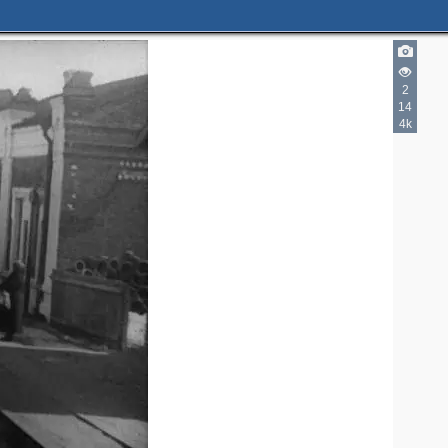
2
14
4k