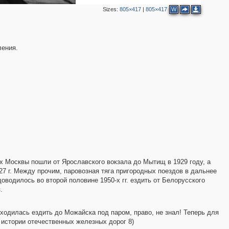
Sizes:
805×417
|
805×417
W
ления.
х Москвы пошли от Ярославского вокзала до Мытищ в 1929 году, а
7 г. Между прочим, паровозная тяга пригородных поездов в дальнее
водилось во второй половине 1950-х гг. ездить от Белорусского
.
иходилась ездить до Можайска под паром, право, не знал! Теперь для
 истории отечественных железных дорог 8)