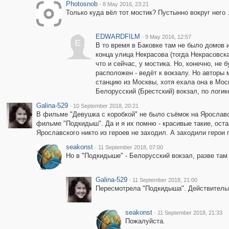
Photosnob
·
8 May 2016, 23:21
Только куда вёл тот мостик? Пустынно вокруг него 
EDWARDFILM
·
9 May 2016, 12:57
E
В то время в Баковке там не было домов 
конца улица Некрасова (тогда Некрасовска
что и сейчас, у мостика. Но, конечно, не
расположен - ведёт к вокзалу. Но авторы 
станцию из Москвы, хотя ехала она в Моск
Белорусский (Брестский) вокзал, по логик
Galina-529
·
10 September 2018, 20:21
В фильме "Девушка с коробкой" не было съёмок на Ярославс
фильме "Подкидыш". Да и я их помню - красивые такие, оста
Ярославского никто из героев не заходил. А заходили герои 
seakonst
·
11 September 2018, 07:00
Но в "Подкидыше" - Белорусский вокзал, разве та
Galina-529
·
11 September 2018, 21:00
Пересмотрела "Подкидыша". Действительн
seakonst
·
11 September 2018, 21:33
Пожалуйста.