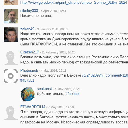
http://www.gorodokk.ru/print_ok.php?urlfoto=Sofrino_01&w=1024
nikolay333
·
4 April 2010, 05:41
Похоже,но не оно.
zaken49
·
3 January 2011, 08:51
Надо же как много народа помнят показ этого фильма в сем
кроме мостика на Джамгаровском пруду ничего не узнал. Что к
была ПЛАТФОРМОЙ, а не станцией.Где это снимали я не знаю
Citezen217
·
11 February 2011, 10:26
C
Вполне возможно, что это либо станция Ростокино либо Бел
надо, а снимать можно период от гражданской до отечественн
Photosnob
·
4 May 2016, 22:11
Внезапно кадр "всплыл" в Баковке
/p/248209?hl=comment-11
#457351
seakonst
·
4 May 2016, 22:21
Действительно,
#457352
EDWARDFILM
·
7 May 2016, 14:58
E
Я же говорю, один когда-то где-то ляпнул ложную информаци
снимали в Баковке, может какую-то часть, может только вокз
платформе на Москву. Историческая справедливость восста