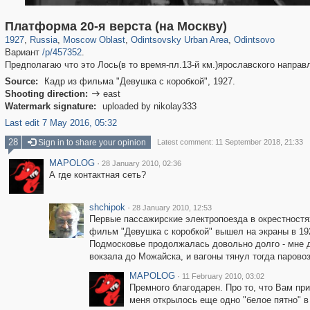
96,615
1,407,361
1,691
29,248
7,042
194
866
10
Платформа 20-я верста (на Москву)
1927
,
Russia
,
Moscow Oblast
,
Odintsovsky Urban Area
,
Odintsovo
Вариант
/p/457352
.
Предполагаю что это Лось(в то время-пл.13-й км.)ярославского направ
Source:
Кадр из фильма "Девушка с коробкой", 1927.
Shooting direction:
east

Watermark signature:
uploaded by nikolay333
Last edit 7 May 2016, 05:32
28
Sign in to share your opinion
Latest comment: 11 September 2018, 21:33
MAPOLOG
·
28 January 2010, 02:36
А где контактная сеть?
shchipok
·
28 January 2010, 12:53
Первые пассажирские электропоезда в окрестностя
фильм "Девушка с коробкой" вышел на экраны в 192
Подмосковье продолжалась довольно долго - мне до
вокзала до Можайска, и вагоны тянул тогда паровоз
MAPOLOG
·
11 February 2010, 03:02
Премного благодарен. Про то, что Вам пр
меня открылось еще одно "белое пятно" в