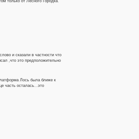
том только от Лесного Городка.
лово и сказали в частности что
исал ,что это предположительно
 платформа Лось была ближе к
е часть осталась...это