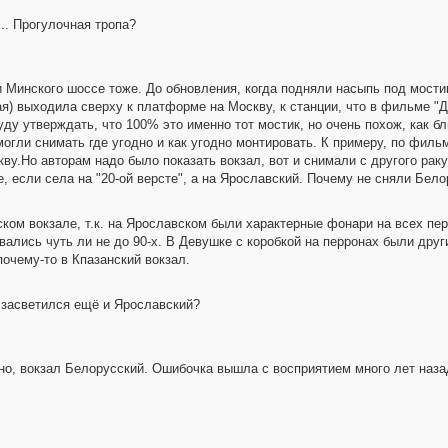
... Прогулочная тропа?
и Минского шоссе тоже. До обновления, когда подняли насыпь под мостик
я) выходила сверху к платформе на Москву, к станции, что в фильме "Д
 буду утверждать, что 100% это именно тот мостик, но очень похож, как 
могли снимать где угодно и как угодно монтировать. К примеру, по филь
ву.Но авторам надо было показать вокзал, вот и снимали с другого раку
е, если села на "20-ой версте", а на Ярославский. Почему не сняли Белор
ком вокзале, т.к. на Ярославском были характерные фонари на всех пер
вались чуть ли не до 90-х. В Девушке с коробкой на перронах были друг
почему-то в Кпазанский вокзал.
м засветился ещё и Ярославский?
о, вокзал Белорусский. Ошибочка вышла с восприятием много лет назад