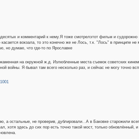
идесятых и комментарий к нему.Я тоже смотрелэтот фильм и судорожно 
асается вокзала, то это конечно же не Лось, т.к. "Лось" в принципе не м
, но думаю, что где-то по Ярославке
окаменная на окружной ж.д. Излюбленные места съемок советских кинем
ой войны. Я бывал там всего несколько раз, и сейчас не могу точно всп
01001
ю, а остальные, не проверив, дублировали...А в Баковке старожили все
ал, хотя здесь до сих пор есть точно такой мост, только обновлённый, и
новлена.