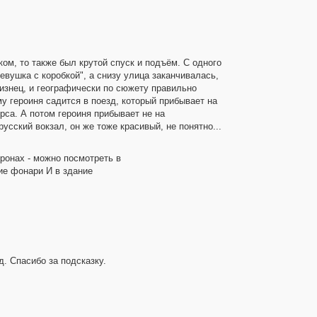
ом, то также был крутой спуск и подъём. С одного
евушка с коробкой", а снизу улица заканчивалась,
близнец, и географически по сюжету правильно
му героиня садится в поезд, который прибывает на
рса. А потом героиня прибывает не на
усский вокзал, он же тоже красивый, не понятно...
ронах - можно посмотреть в
ие фонари И в здание
. Спасибо за подсказку.