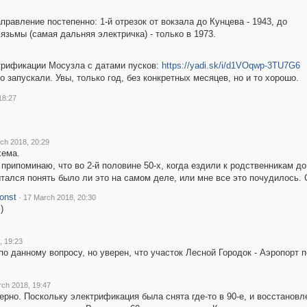
равление постепенно: 1-й отрезок от вокзала до Кунцева - 1943, до
Вязьмы (самая дальняя электричка) - только в 1973.
трификации Мосузла с датами пусков:
https://yadi.sk/i/d1VOqwp-3TU7G6
о запускали. Увы, только год, без конкретных месяцев, но и то хорошо.
18:27
ch 2018, 20:29
хема.
 припоминаю, что во 2-й половине 50-х, когда ездили к родственникам д
ытался понять было ли это на самом деле, или мне все это почудилось. С
onst
·
17 March 2018, 20:30
)
, 19:23
по данному вопросу, но уверен, что участок Лесной Городок - Аэропорт 
ch 2018, 19:47
рно. Поскольку электрификация была снята где-то в 90-е, и восстановл