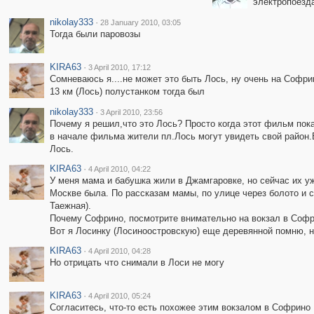
электропоезда
nikolay333
·
28 January 2010, 03:05
Тогда были паровозы
KIRA63
·
3 April 2010, 17:12
Сомневаюсь я....не может это быть Лось, ну очень на Софри
13 км (Лось) полустанком тогда был
nikolay333
·
3 April 2010, 23:56
Почему я решил,что это Лось? Просто когда этот фильм пока
в начале фильма жители пл.Лось могут увидеть свой район.
Лось.
KIRA63
·
4 April 2010, 04:22
У меня мама и бабушка жили в Джамгаровке, но сейчас их уж
Москве была. По рассказам мамы, по улице через болото и ср
Таежная).
Почему Софрино, посмотрите внимательно на вокзал в Софри
Вот я Лосинку (Лосиноостровскую) еще деревянной помню, н
KIRA63
·
4 April 2010, 04:28
Но отрицать что снимали в Лоси не могу
KIRA63
·
4 April 2010, 05:24
Согласитесь, что-то есть похожее этим вокзалом в Софрино