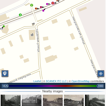
2
2
4
Leaflet
| ©
SCANEX ITC LLC
| ©
OpenStreetMap
contributors
1826
2000
Nearby images