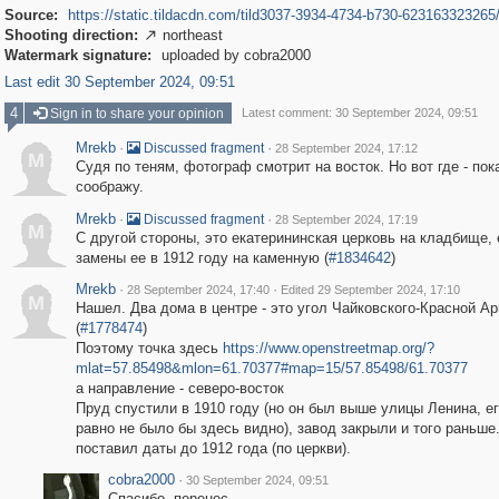
Source:
https://static.tildacdn.com/tild3037-3934-4734-b730-623163323265/
Shooting direction:
northeast

Watermark signature:
uploaded by cobra2000
Last edit 30 September 2024, 09:51
4
Sign in to share your opinion
Latest comment: 30 September 2024, 09:51
Mrekb
·
·
Discussed fragment
28 September 2024, 17:12
M
Судя по теням, фотограф смотрит на восток. Но вот где - пок
соображу.
Mrekb
·
·
Discussed fragment
28 September 2024, 17:19
M
С другой стороны, это екатерининская церковь на кладбище,
замены ее в 1912 году на каменную (
#1834642
)
Mrekb
·
·
28 September 2024, 17:40
Edited 29 September 2024, 17:10
M
Нашел. Два дома в центре - это угол Чайковского-Красной А
(
#1778474
)
Поэтому точка здесь
https://www.openstreetmap.org/?
mlat=57.85498&mlon=61.70377#map=15/57.85498/61.70377
а направление - северо-восток
Пруд спустили в 1910 году (но он был выше улицы Ленина, ег
равно не было бы здесь видно), завод закрыли и того раньше
поставил даты до 1912 года (по церкви).
cobra2000
·
30 September 2024, 09:51
Спасибо, перенес