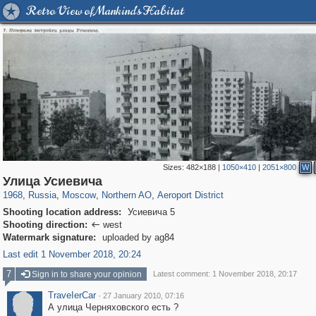
Retro View of Mankind's Habitat
Sizes:
482×188
|
1050×410
|
2051×800
W
319,882
1,407,351
8,286
22,544
29,248
598
2,607
97
Улица Усиевича
1968
,
Russia
,
Moscow
,
Northern AO
,
Aeroport District
Shooting location address:
Усиевича 5
Shooting direction:
west

Watermark signature:
uploaded by ag84
Last edit 1 November 2018, 20:24
7
Sign in to share your opinion
Latest comment: 1 November 2018, 20:17
ТrаvеIеrCar
·
27 January 2010, 07:16
А улица Черняховского есть ?