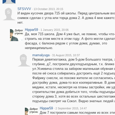
SFSVVV
·
13 October 2013, 20:15
S
И виден кусочек двора 715 ой школы. Перед центральным вх
снимок сделан с угла или торца дома 2. А дома 4 мне кажетс
нет.
Hippar59
·
1 January 2015, 20:06
Да, моя 715 школа. Дом 4 уже был, не помню, чтобы что
строить на этом месте в этом году. А фото могли сделат
фасада, с балкона рядом с углом дома; думаю, это
непринципиально.
mamalyuga
·
31 August 2015, 10:37
m
Первая девятиэтажка, дом 5-дом Большого театра, 
глубине, д7, построили двухподъездным, т.к. ближе
ул.Усиевича стояла за забором маленькая обувная 
после её сноса собирались достроить ещё 2 подъез
Фабрику снесли, но похоже жители не согласились 
достройку дома, дома-то все кооперативные. В дом
медики, кстати, несмотря на планы застройки, им у
строительстве дома добиться того, чтобы подъезды
сторону дома 3, хотя во всех остальных шестиэтаж
подъезды смотрят на Сокол. Видно знатных людей 
Hippar59
·
2 September 2015, 14:47
Дом 7 построили самым последним из всех эти