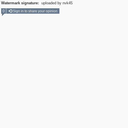
Watermark signature:
uploaded by nvk45
0
Sign in to share your opinion