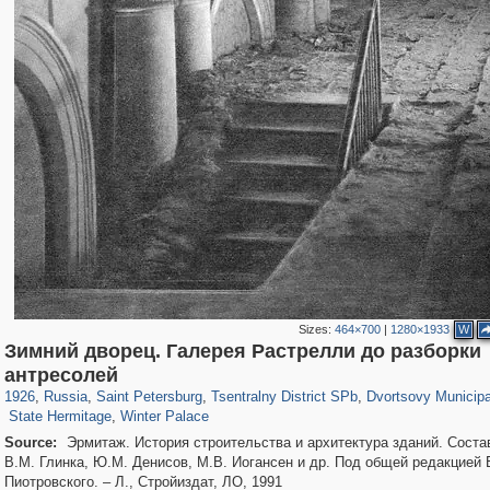
Sizes:
464×700
|
1280×1933
W
Зимний дворец. Галерея Растрелли до разборки
197,288
1,407,641
5,716
29,263
50,284
1,839
22,612
1,098
антресолей
839
248
490
155
1926
,
Russia
,
Saint Petersburg
,
Tsentralny District SPb
,
Dvortsovy Municipa
State Hermitage
,
Winter Palace
Source:
Эрмитаж. История строительства и архитектура зданий. Соста
В.М. Глинка, Ю.М. Денисов, М.В. Иогансен и др. Под общей редакцией 
Пиотровского. – Л., Стройиздат, ЛО, 1991