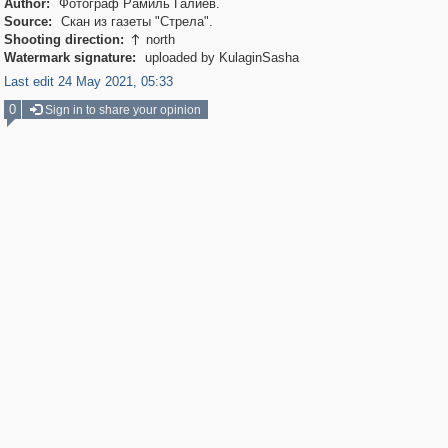
Author:
Фотограф Рамиль Галиев.
Source:
Скан из газеты "Стрела".
Shooting direction:
north

Watermark signature:
uploaded by KulaginSasha
Last edit 24 May 2021, 05:33
0
Sign in to share your opinion