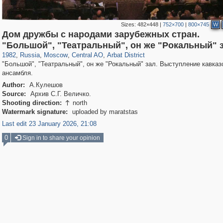
Sizes:
482×448
|
752×700
|
800×745
W
Дом дружбы с народами зарубежных стран.
319,882
1,407,338
160,021
8,286
29,248
5,916
13,485
356
"Большой", "Театральный", он же "Рокальный" 
1982
,
Russia
,
Moscow
,
Central AO
,
Arbat District
"Большой", "Театральный", он же "Рокальный" зал. Выступление кавказ
ансамбля.
Author:
А.Кулешов
Source:
Архив С.Г. Величко.
Shooting direction:
north

Watermark signature:
uploaded by maratstas
Last edit 23 January 2026, 21:08
0
Sign in to share your opinion