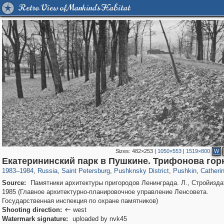
Retro View of Mankind's Habitat
Sizes:
482×253
|
1050×553
|
1519×800
W
197,269
1,407,375
5,714
29,248
11,385
655
7,591
215
3,878
1
Екатерининский парк в Пушкине. Трифонова гор
1983
–
1984
,
Russia
,
Saint Petersburg
,
Pushknsky District
,
Pushkin
,
Catheri
Source:
Памятники архитектуры пригородов Ленинграда. Л., Стройизда
1985 (Главное архитектурно-планировочное управление Ленсовета.
Государственная инспекция по охране памятников)
Shooting direction:
west

Watermark signature:
uploaded by nvk45