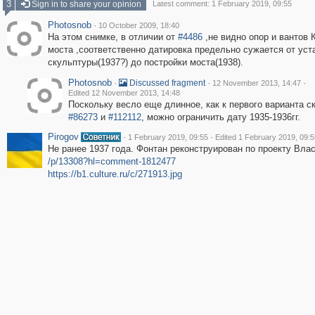
3
Sign in to share your opinion
Latest comment: 1 February 2019, 09:55
Photosnob
·
10 October 2009, 18:40
На этом снимке, в отличии от
#4486
,не видно опор и вантов 
моста ,соответственно датировка предельно сужается от уст
скульптуры(1937?) до постройки моста(1938).
Photosnob
·
·
·
Discussed fragment
12 November 2013, 14:47
Edited 12 November 2013, 14:48
Поскольку весло еще длинное, как к первого варианта с
#86273
и
#112112
, можно ограничить дату 1935-1936гг.
Pirogov
·
·
1 February 2019, 09:55
Edited 1 February 2019, 09:5
Не ранее 1937 года. Фонтан реконструирован по проекту Влас
/p/13308?hl=comment-1812477
https://b1.culture.ru/c/271913.jpg