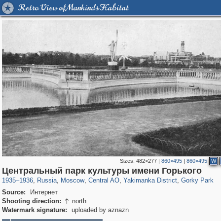
Retro View of Mankind's Habitat
Sizes:
482×277
|
860×495
|
860×495
W
319,878
1,407,269
160,021
8,286
29,248
5,916
13,378
458
2,763
8
Центральный парк культуры имени Горького
1935
–
1936
,
Russia
,
Moscow
,
Central AO
,
Yakimanka District
,
Gorky Park
Source:
Интернет
Shooting direction:
north

Watermark signature:
uploaded by aznazn