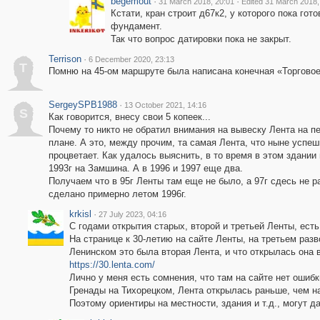
begemout
·
·
31 March 2018, 20:01
Edited 31 March 2018,
Кстати, кран строит д67к2, у которого пока гото
фундамент.
Так что вопрос датировки пока не закрыт.
Terrison
·
6 December 2020, 23:13
T
Помню на 45-ом маршруте была написана конечная «Торгово
SergeySPB1988
·
13 October 2021, 14:16
S
Как говорится, внесу свои 5 копеек...
Почему то никто не обратил внимания на вывеску Лента на п
плане. А это, между прочим, та самая Лента, что ныне успеш
процветает. Как удалось выяснить, в то время в этом здании
1993г на Замшина. А в 1996 и 1997 еще два.
Получаем что в 95г Ленты там еще не было, а 97г сдесь не 
сделано примерно летом 1996г.
krkisl
·
27 July 2023, 04:16
С годами открытия старых, второй и третьей Ленты, есть
На странице к 30-летию на сайте Ленты, на третьем раз
Ленинском это была вторая Лента, и что открылась она в
https://30.lenta.com/
Лично у меня есть сомнения, что там на сайте нет ошибк
Гренады на Тихорецком, Лента открылась раньше, чем на
Поэтому ориентиры на местности, здания и т.д., могут 