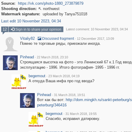
Source:
https://vk.com/photo-1880_273879879
Shooting direction:
northwest

Watermark signature:
uploaded by Tanya751018
Last edit 10 November 2023, 04:34
12
Sign in to share your opinion
Latest comment: 10 November 2023, 04:34
Vitaliy82
·
·
Discussed fragment
12 December 2017, 13:09
V
Помню те торговые ряды, приезжали иногда.
Pinhead
·
22 March 2018, 23:10
Строящаяся высотка на фото - это Ленинский 67 к.1 Год ввод
эксплуатацию - 1996. Итого фотография- 1995 - 1996 гг.
begemout
·
23 March 2018, 04:19
А откуда Ваша инфа про год ввода?
Pinhead
·
31 March 2018, 19:51
Вот как бы вот:
http://dom.mingkh.ru/sankt-peterburg/s
peterburg/346416
begemout
·
31 March 2018, 19:55
Спасибо, исправил датировку.