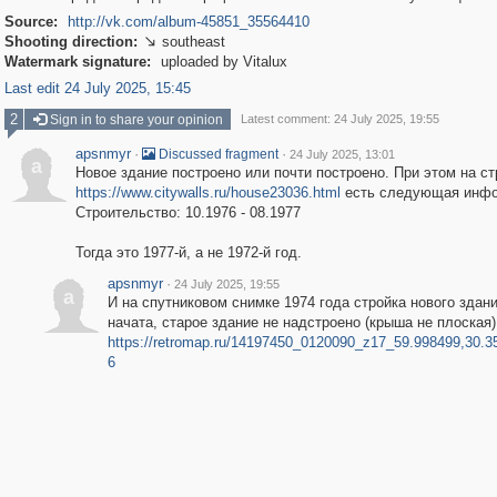
Source:
http://vk.com/album-45851_35564410
Shooting direction:
southeast

Watermark signature:
uploaded by Vitalux
Last edit 24 July 2025, 15:45
2
Sign in to share your opinion
Latest comment: 24 July 2025, 19:55
apsnmyr
·
·
Discussed fragment
24 July 2025, 13:01
a
Новое здание построено или почти построено. При этом на с
https://www.citywalls.ru/house23036.html
есть следующая инфо
Строительство: 10.1976 - 08.1977
Тогда это 1977-й, а не 1972-й год.
apsnmyr
·
24 July 2025, 19:55
a
И на спутниковом снимке 1974 года стройка нового здани
начата, старое здание не надстроено (крыша не плоская)
https://retromap.ru/14197450_0120090_z17_59.998499,30.
6