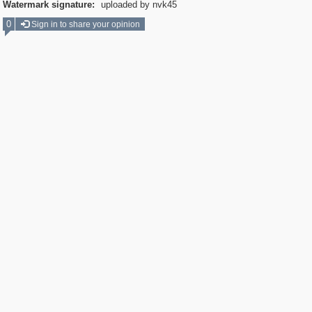
Watermark signature:
uploaded by nvk45
0
Sign in to share your opinion