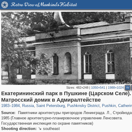
Retro View of Mankind's Habitat
Sizes:
482×248
|
1050×541
|
1988×1024
W
Екатерининский парк в Пушкине (Царском Селе).
197,287
1,407,704
5,716
29,262
11,385
655
7,591
215
3,878
1
Матросский домик в Адмиралтействе
1983
–
1984
,
Russia
,
Saint Petersburg
,
Pushknsky District
,
Pushkin
,
Catheri
Source:
Памятники архитектуры пригородов Ленинграда. Л., Стройизда
1985 (Главное архитектурно-планировочное управление Ленсовета.
Государственная инспекция по охране памятников)
Shooting direction:
southeast
