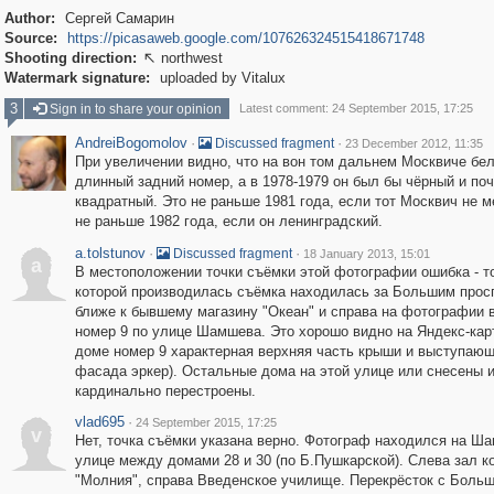
Author:
Сергей Самарин
Source:
https://picasaweb.google.com/107626324515418671748
Shooting direction:
northwest

Watermark signature:
uploaded by Vitalux
3
Sign in to share your opinion
Latest comment: 24 September 2015, 17:25
AndreiBogomolov
·
·
Discussed fragment
23 December 2012, 11:35
При увеличении видно, что на вон том дальнем Москвиче бе
длинный задний номер, а в 1978-1979 он был бы чёрный и поч
квадратный. Это не раньше 1981 года, если тот Москвич не м
не раньше 1982 года, если он ленинградский.
a.tolstunov
·
·
Discussed fragment
18 January 2013, 15:01
a
В местоположении точки съёмки этой фотографии ошибка - т
которой производилась съёмка находилась за Большим прос
ближе к бывшему магазину "Океан" и справа на фотографии 
номер 9 по улице Шамшева. Это хорошо видно на Яндекс-карт
доме номер 9 характерная верхняя часть крыши и выступающ
фасада эркер). Остальные дома на этой улице или снесены 
кардинально перестроены.
vlad695
·
24 September 2015, 17:25
v
Нет, точка съёмки указана верно. Фотограф находился на Ш
улице между домами 28 и 30 (по Б.Пушкарской). Слева зал к
"Молния", справа Введенское училище. Перекрёсток с Боль