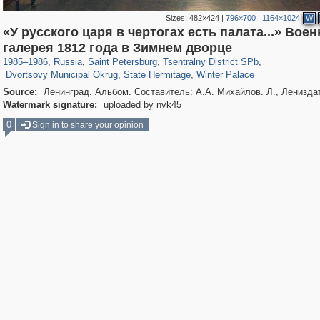
Sizes:
482×424
|
796×700
|
1164×1024
W
«У русского царя в чертогах есть палата...» Вое
197,255
1,407,325
5,714
29,248
50,266
1,838
галерея 1812 года в Зимнем дворце
22,599
1,098
839
248
490
155
1985
–
1986
,
Russia
,
Saint Petersburg
,
Tsentralny District SPb
,
Dvortsovy Municipal Okrug
,
State Hermitage
,
Winter Palace
Source:
Ленинград. Альбом. Составитель: А.А. Михайлов. Л., Лениздат
Watermark signature:
uploaded by nvk45
0
Sign in to share your opinion