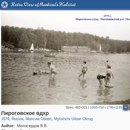
Retro View of Mankind's Habitat
Sizes:
482×321
|
1050×700
|
1799×1199
W
96,417
1,406,726
1,691
29,243
3,146
38
Пироговское вдхр
1979
,
Russia
,
Moscow Oblast
,
Mytishchi Urban Okrug
Author:
Милосердов В.В.