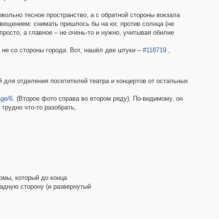
вольно тесное пространство, а с обратной стороны вокзала
ещением: снимать пришлось бы на юг, против солнца (не
просто, а главное – не очень-то и нужно, учитывая обилие
а не со стороны города. Вот, нашёл две штуки –
#118719
,
 для отделения посетителей театра и концертов от остальных
age/6.
(Второе фото справа во втором ряду). По-видимому, он
 трудно что-то разобрать,
рмы, который до конца
падную сторону (и развернутый