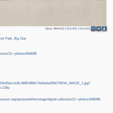
Sizes:
864×512
|
912×541
|
912×541
W
309
182
25
е
vsk Park
,
Big Star
lection/22.+photos/849098
2
/f82b30ad-cb36-4888-889d-7bd4a6a28567/WOA_IMAGE_1.jpg?
c139a
seum.org/wps/portal/hermitage/digital-collection/22.+photos/849098