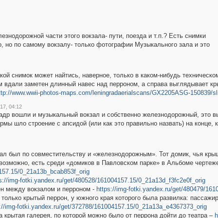
нодорожной части этого вокзала- пути, поезда и т.п.? Есть снимки
о, но по самому вокзалу- только фотографии Музыкального зала и это
акой снимок может найтись, наверное, только в каком-нибудь техническо
м вдали заметен длинный навес над перроном, а справа выглядывает кр
ttp://www.wwii-photos-maps.com/leningradaerialscans/GX2205ASG-150839/s
17, 04:12
кадр вошли и музыкальный вокзал и собственно железнодорожный, это в
мы шло строение с апсидой (или как это правильно назвать) на конце, к
ал был по совместительству и «железнодорожным». Тот домик, чья кры
, возможно, есть среди «домиков в Павловском парке» в Альбоме чертеж
4157.15/0_21a13b_bcab853f_orig
s://img-fotki.yandex.ru/get/480528/161004157.15/0_21a13d_f3fc2e0f_orig
чен между вокзалом и перроном -
https://img-fotki.yandex.ru/get/480479/16
 только крытый перрон, у южного края которого была развилка: пассажи
://img-fotki.yandex.ru/get/372788/161004157.15/0_21a13a_e4367373_orig
 крытая галерея, по которой можно было от перрона дойти до театра –
h