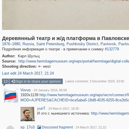
197,173
1,406,840
5,709
29,243
11,385
655
3,558
432
2,847
Деревянный театр и ж/д платформа в Павловск
1876
–
1880
,
Russia
,
Saint Petersburg
,
Pushknsky District
,
Pavlovsk
,
Pavlo
Подробная информация о театре - в примечании к снимку
#132779
Author:
Карл Шульц
Source:
http://www.hermitagemuseum.org/wps/portal/hermitage/digital-col
Shooting direction:
west

Last edit 24 March 2017, 21:24
13
Sign in to share your opinion
Latest comment: 3 December 2024, 23:50
Vovus
·
24 January 2016, 06:58
1920x1139
http://www.hermitagemuseum.org/wps/wcm/connect
MOD=AJPERES&CACHEID=bce5aba5-18d8-4035-9255-8ce2b5c
yuriT
·
24 March 2017, 18:35
И это с нынешнего источника:
http://www.hermitagemu
sp_17o3
·
·
Discussed fragment
24 March 2017, 21:22