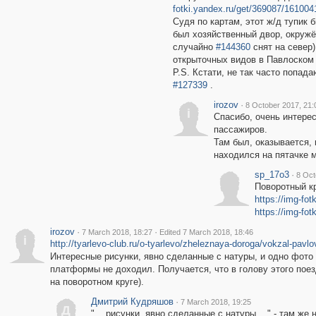
fotki.yandex.ru/get/369087/16100
Судя по картам, этот ж/д тупик
был хозяйственный двор, окружё
случайно
#144360
снят на север)
открыточных видов в Павлоском 
P.S. Кстати, не так часто попад
#127339
.
irozov
·
8 October 2017, 21:
i
Спасибо, очень интере
пассажиров.
Там был, оказывается, 
находился на пятачке м
sp_17o3
·
8 Oct
Поворотный кр
https://img-fo
https://img-fo
irozov
·
·
7 March 2018, 18:27
Edited 7 March 2018, 18:46
i
http://tyarlevo-club.ru/o-tyarlevo/zheleznaya-doroga/vokzal-pavlo
Интересные рисунки, явно сделанные с натуры, и одно фото
платформы не доходил. Получается, что в голову этого поез
на поворотном круге).
Дмитрий Кудряшов
·
7 March 2018, 19:25
Д
"... рисунки, явно сделанные с натуры ..." - там же