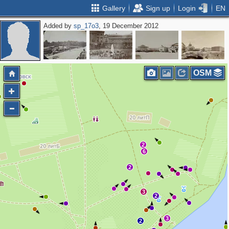
Gallery
Sign up
Login
EN
Added by
sp_17o3
, 19 December 2012
OSM
2
6
2
3
2
3
2