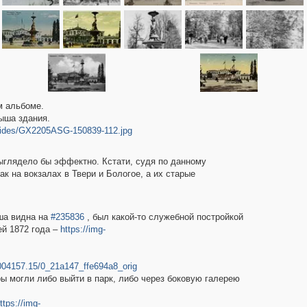
м альбоме.
ыша здания.
lides/GX2205ASG-150839-112.jpg
ыглядело бы эффектно. Кстати, судя по данному
ак на вокзалах в Твери и Бологое, а их старые
ша видна на
#235836
, был какой-то служебной постройкой
ей 1872 года –
https://img-
1004157.15/0_21a147_ffe694a8_orig
ры могли либо выйти в парк, либо через боковую галерею
ttps://img-