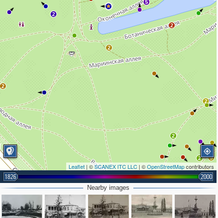
5
2
2
2
2
2
2
5
2
Leaflet
| ©
SCANEX ITC LLC
| ©
OpenStreetMap
contributors
2
2
1826
2000
2
3
Nearby images
2
2