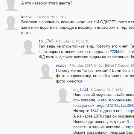
А что наверху этого шеста?
irozov
·
6 October 2017, 19:35
i
Все-таки любопытно, почему нигде нет НИ ОДНОГО фото желез
железной дороги на подходе к вокзалу и платформ в Тярлев
фото.
sp_17o3
·
6 October 2017, 22:31
Там ведь не открыточный вид, поэтому его и нет. Т
Платформа станции немного видна на
#235836
– та
ЖД путь и кусочек вокзала видны на аэроснимке:
h
irozov
·
·
7 October 2017, 04:01
Edited 7 October 20
i
Почему же не "открыточный"? Если бы в 
фото и аэроснимку, по всей длине платфор
фото имеются.
sp_17o3
·
8 October 2017, 16:52
Павловский «музыкальный» вокз
при вокзале, и его изображение
fotki.yandex.ru/get/372788/16100
На карте 1842 года его нет –
http
А на карте 1876 года он обозна
Непосредственно у ж/д пути был
попасть в здание вокзала –
https
Вокруг вокзальной площади была