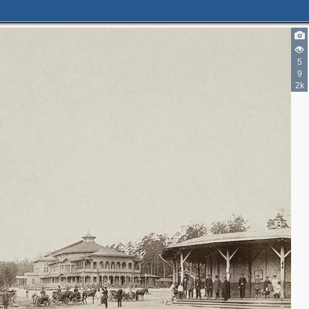
5
9
2k