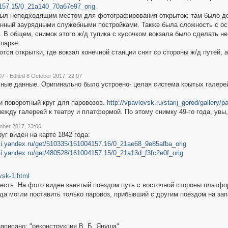
4157.15/0_21a140_70a67e97_orig
 был неподходящим местом для фотографирования открыток: там было до
нный заурядными служебными постройками. Также была сложность с осв
. В общем, снимок этого ж/д тупика с кусочком вокзала было сделать не
парке.
аются открытки, где вокзал конечной станции снят со стороны ж/д путей, 
·
07
Edited 8 October 2017, 22:07
сные данные. Оригинально было устроено- целая система крытых галерей
и поворотный круг для паровозов.
http://vpavlovsk.ru/starij_gorod/gallery/p
ежду галереей к театру и платформой. По этому снимку 49-го года, увы,
ober 2017, 23:06
уг виден на карте 1842 года:
tki.yandex.ru/get/510335/161004157.16/0_21ae68_9e85afba_orig
tki.yandex.ru/get/480528/161004157.15/0_21a13d_f3fc2e0f_orig
vsk-1.html
 есть. На фото виден занятый поездом путь с восточной стороны платфо
да могли поставить только паровоз, прибывший с другим поездом на за
 написано: "реконструкция В. Б. Януша".