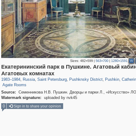
Sizes:
482×599
|
563×700
|
1280×1591
W
Екатерининский парк в Пушкине. Агатовый кабин
197,112
1,406,257
5,709
29,243
11,381
655
7,588
215
3,877
1
Агатовых комнатах
26
1983
–
1984
,
Russia
,
Saint Petersburg
,
Pushknsky District
,
Pushkin
,
Catheri
Agate Rooms
Source:
Семенникова Н.В. Пушкин. Дворцы и парки Л., «Искусство» ЛО
Watermark signature:
uploaded by nvk45
0
Sign in to share your opinion