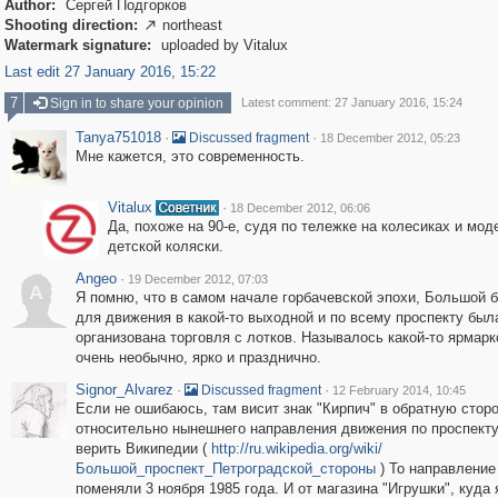
Author:
Сергей Подгорков
Shooting direction:
northeast

Watermark signature:
uploaded by Vitalux
Last edit 27 January 2016, 15:22
7
Sign in to share your opinion
Latest comment: 27 January 2016, 15:24
Tanya751018
·
·
Discussed fragment
18 December 2012, 05:23
Мне кажется, это современность.
Vitalux
·
18 December 2012, 06:06
Да, похоже на 90-е, судя по тележке на колесиках и мод
детской коляски.
Angeo
·
19 December 2012, 07:03
A
Я помню, что в самом начале горбачевской эпохи, Большой 
для движения в какой-то выходной и по всему проспекту был
организована торговля с лотков. Называлось какой-то ярмарк
очень необычно, ярко и празднично.
Signor_Alvarez
·
·
Discussed fragment
12 February 2014, 10:45
Если не ошибаюсь, там висит знак "Кирпич" в обратную стор
относительно нынешнего направления движения по проспекту
верить Википедии (
http://ru.wikipedia.org/wiki/
Большой_проспект_Петроградской_стороны
) То направление
поменяли 3 ноября 1985 года. И от магазина "Игрушки", куда