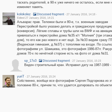
таскать родителей, в 90-х уже ничего не осталось, если мне 
изменяет память.
kolokolez
·
·
·
Discussed fragment
27 January 2016, 14:18
Edited 27 January 2016, 14:21
Альварас прав. Тележки были и 80-е, т.к. военным заводам
Перестройкой было указано делать и гражданскую продукци
(конверсия). Лёгкие сплавы и трубы шли на ВМФ и на авиаци
привязаться к перестройке дома №35 к/т "Молния" (три этаж
дом), то его как раз нового и нет ещё. За №33 видим сразу П
(Веденская гимназия, д.№37) с тополями на входе. По ссылк
фотографиям ул. Шамшева, это фотография 1986-87гг. Ракур
домов 70-х по нечётной стороне есть на фото от дома №31.
sp_17o3
·
·
Discussed fragment
27 January 2016, 15:23
Виден строительный кран. Исправил дату на 1987-1989 -
yuriT
·
27 January 2016, 15:24
Собственно, вообще все фотографии Сергея Подгоркова из э
половине 80-х, причем те, что удается датировать по объекти