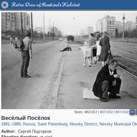
Retro View of Mankind's Habitat
Sizes:
482×317
|
807×532
|
807×532
W
197,255
1,407,292
5,714
29,248
8,609
134
379
2
Весёлый Посёлок
1981
–
1989
,
Russia
,
Saint Petersburg
,
Nevsky District
,
Nevsky Municipal Ok
Author:
Сергей Подгорков
Shooting direction:
east