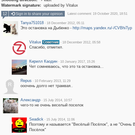

Watermark signature:
uploaded by Vitalux
12
Sign in to share your opinion
Latest comment: 19 October 2020, 18:51
Tanya751018
·
18 December 2012, 05:11
Это остановка на Дыбенко -
http://maps.yandex.ru/-/CVBhiTyp
Vitalux
·
18 December 2012, 05:58
Спасибо, отметил.
Кирилл Каодин
·
10 January 2017, 15:26
Чет сомневаюсь, что это та остановка...
Repus
·
10 February 2013, 11:29
R
ооочень долго нет трамвая..
Александр
·
15 July 2014, 10:57
чего-то не очень веселый поселок
Seadick
·
15 July 2014, 11:06
Поэтому и называется "Весёлый Посёлок", а не "Очень 
Посёлок"