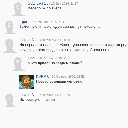
SOZIDATEL
·
15 July 2014, 11:17
S
Весело было вчера...
Egor
·
14 November 2015, 21:11
E
Таких приличных людей сейчас тут немало....
Ingvar_N
·
18 October 2020, 18:30
I
На переднем плане — Жора, тусовался у пивного ларька ряд
вечеру уезжал вроде как к госпиталю у Смольного...
Egor
·
18 October 2020, 21:08
E
А кто прилёг на заднем плане?
KVKVK
·
19 October 2020, 18:51
Просто уставший человек.
Ingvar_N
·
19 October 2020, 14:49
I
История умалчивает...