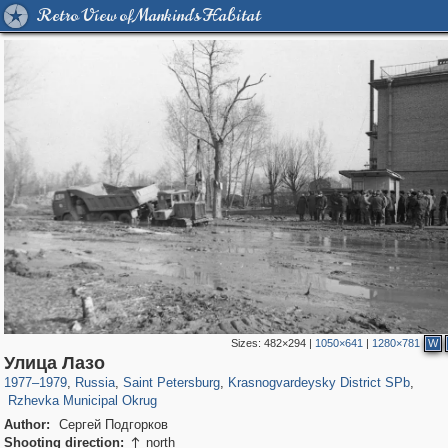
Retro View of Mankind's Habitat
Sizes:
482×294
|
1050×641
|
1280×781
W
197,232
1,407,209
5,714
29,248
3,821
51
Улица Лазо
820
8
1977
–
1979
,
Russia
,
Saint Petersburg
,
Krasnogvardeysky District SPb
,
Rzhevka Municipal Okrug
Author:
Сергей Подгорков
Shooting direction:
north
