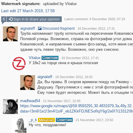
Watermark signature:
uploaded by Vitalux
Last edit 27 March 2019, 17:58
8
Sign in to share your opinion
Latest comment: 4 December 2020, 07:19
aignateff
·
·
Discussed fragment
16 December 2012, 17:31
Труба напоминает трубу котельной на пересечении Ковалевск
Полевой улицы. Возможно, справа на фотографии угол дома 
Ковалевской, и направление съемки фго-запад, хотя меня с
здание чуть левее трубы. Возможно, оно уже снесено.
Vitalux
·
16 December 2012, 17:41
У 18к2 на торце окна и крыша плоская
aignateff
·
18 December 2012, 16:02
Да, Вы правы. В скором времени поеду на Ржевку -
Дедушку. Прогуляемся с ним с этой фотографией п
Ему тоже будет интересно. Может быть и отыщем то
madhead54
·
21 November 2017, 22:05
https://www.google.ru/maps/@59.9593291,30.4831979,3a,49y,32.
data=!3m6!1e1!3m4!1slF_eb1ZKkFDJ6ESofIqY6g!2e0!7i13312!8i
_p_k
·
21 November 2017, 23:50
Ну что, поздравляю!