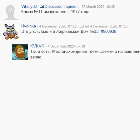
Vitaliy82
·
·
Discussed fragment
27 March 2019, 10:45
V
Камаз-5511 выпускался с 1977 года.
Hvoinka
·
·
4 December 2020, 07:12
Edited 4 December 2020, 07:18
Это угол Лазо и 5 Жерновской Дом №13.
#908939
KVKVK
·
4 December 2020, 07:19
Так и есть. Местонахождение точки съёмки и направлен
верно.