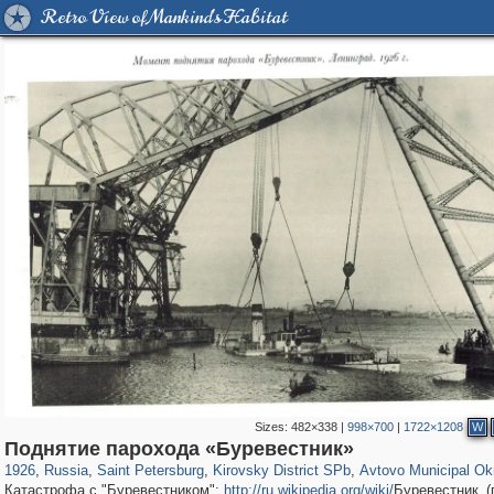
Retro View of Mankind's Habitat
Sizes:
482×338
|
998×700
|
1722×1208
W
197,059
1,405,783
5,709
29,243
5,973
112
1,352
24
Поднятие парохода «Буревестник»
1926
,
Russia
,
Saint Petersburg
,
Kirovsky District SPb
,
Avtovo Municipal Ok
Катастрофа с "Буревестником":
http://ru.wikipedia.org/wiki/
Буревестник_(