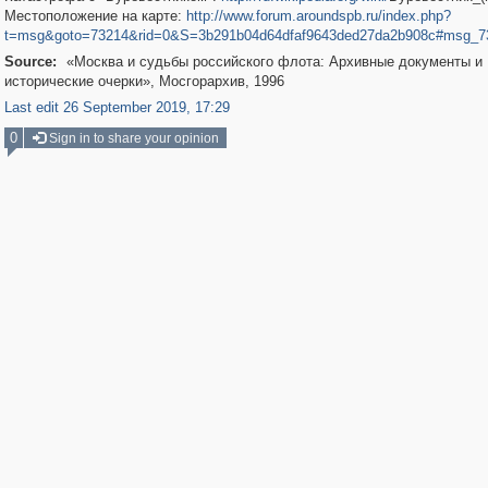
Местоположение на карте:
http://www.forum.aroundspb.ru/index.php?
t=msg&goto=73214&rid=0&S=3b291b04d64dfaf9643ded27da2b908c#msg_7
Source:
«Москва и судьбы российского флота: Архивные документы и
исторические очерки», Мосгорархив, 1996
Last edit 26 September 2019, 17:29
0
Sign in to share your opinion