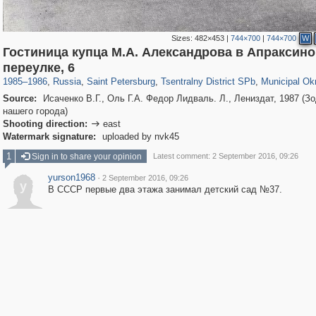
Sizes:
482×453
|
744×700
|
744×700
W
Гостиница купца М.А. Александрова в Апраксин
197,057
1,405,755
5,709
29,243
50,218
1,833
8,787
288
переулке, 6
1985
–
1986
,
Russia
,
Saint Petersburg
,
Tsentralny District SPb
,
Municipal Ok
Source:
Исаченко В.Г., Оль Г.А. Федор Лидваль. Л., Лениздат, 1987 (З
нашего города)
Shooting direction:
east

Watermark signature:
uploaded by nvk45
1
Sign in to share your opinion
Latest comment: 2 September 2016, 09:26
yurson1968
·
2 September 2016, 09:26
y
В СССР первые два этажа занимал детский сад №37.