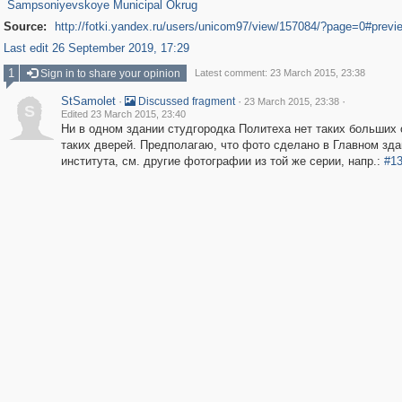
Sampsoniyevskoye Municipal Okrug
Source:
http://fotki.yandex.ru/users/unicom97/view/157084/?page=0#previ
Last edit 26 September 2019, 17:29
1
Sign in to share your opinion
Latest comment: 23 March 2015, 23:38
StSamolet
·
·
·
Discussed fragment
23 March 2015, 23:38
S
Edited 23 March 2015, 23:40
Ни в одном здании студгородка Политеха нет таких больших 
таких дверей. Предполагаю, что фото сделано в Главном зда
института, см. другие фотографии из той же серии, напр.:
#1