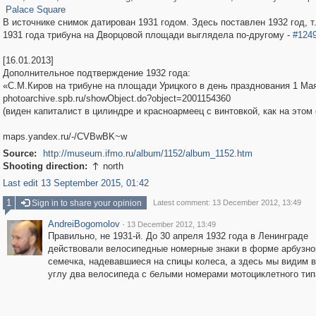
Palace Square
В источнике снимок датирован 1931 годом. Здесь поставлен 1932 год, т.
1931 года трибуна на Дворцовой площади выглядела по-другому -
#124
[16.01.2013]
Дополнительное подтверждение 1932 года:
«С.М.Киров на трибуне на площади Урицкого в день празднования 1 Ма
photoarchive.spb.ru/showObject.do?object=2001154360
(виден капиталист в цилиндре и красноармеец с винтовкой, как на этом
maps.yandex.ru/-/CVBwBK~w
Source:
http://museum.ifmo.ru/album/1152/album_1152.htm
Shooting direction:
north

Last edit 13 September 2015, 01:42
1
Sign in to share your opinion
Latest comment: 13 December 2012, 13:49
AndreiBogomolov
·
13 December 2012, 13:49
Правильно, не 1931-й. До 30 апреля 1932 года в Ленинграде
действовали велосипедные номерные знаки в форме арбузно
семечка, надевавшиеся на спицы колеса, а здесь мы видим 
углу два велосипеда с белыми номерами мотоциклетного тип