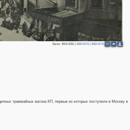
Sizes:
864×550
|
900×574
|
900×574
W
епных трамвайных вагона КП, первые из которых поступили в Москву в
2