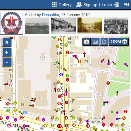
Gallery
Sign up
Login
EN
Added by
Danushka
, 25 January 2010
5
4
2
2
OSM
2
3
3
4
2
2
9
4
2
2
2
4
5
3
4
5
6
4
2
5
2
2
3
3
3
4
4
4
3
5
5
2
2
2
3
5
3
3
4
5
5
5
4
8
2
3
11
3