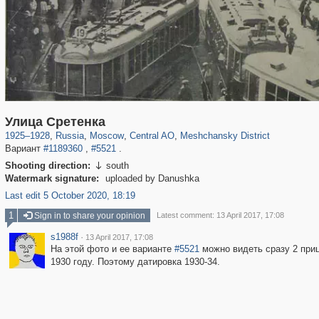
319,779
1,406,211
159,978
8,286
29,243
5,916
10,185
264
Улица Сретенка
1925
–
1928
,
Russia
,
Moscow
,
Central AO
,
Meshchansky District
Вариант
#1189360
,
#5521
.
Shooting direction:
south

Watermark signature:
uploaded by Danushka
Last edit 5 October 2020, 18:19
1
Sign in to share your opinion
Latest comment: 13 April 2017, 17:08
s1988f
·
13 April 2017, 17:08
На этой фото и ее варианте
#5521
можно видеть сразу 2 приц
1930 году. Поэтому датировка 1930-34.