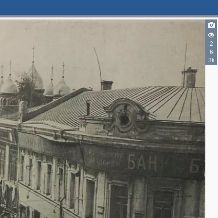
2
6
3k
2