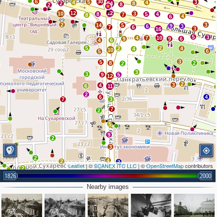
6
30
5
3
4
4
2
54
8
8
2
12
12
10
3
8
5
4
7
8
4
6
2
3
14
5
9
6
3
7
6
3
16
5
3
4
7
10
9
9
6
4
6
5
2
2
4
4
10
6
5
3
5
8
2
2
3
3
9
5
12
2
3
4
6
11
2
6
4
7
3
7
2
5
9
2
3
2
4
2
2
Leaflet
| ©
SCANEX ITC LLC
| ©
OpenStreetMap
contributors
2
8
1826
2000
3
11
Nearby images
3
3