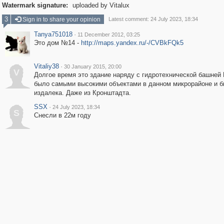
Watermark signature:
uploaded by Vitalux
3
Sign in to share your opinion
Latest comment: 24 July 2023, 18:34
Tanya751018
·
11 December 2012, 03:25
Это дом №14 -
http://maps.yandex.ru/-/CVBkFQk5
Vitaliy38
·
30 January 2015, 20:00
V
Долгое время это здание наряду с гидротехнической башней
было самыми высокими объектами в данном микрорайоне и 
издалека. Даже из Кронштадта.
SSX
·
24 July 2023, 18:34
S
Снесли в 22м году