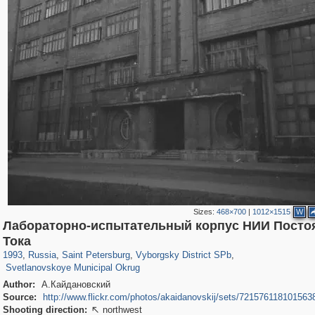
Sizes:
468×700
|
1012×1515
W
Лабораторно-испытательный корпус НИИ Посто
197,175
1,406,849
5,709
29,243
10,258
208
Тока
4,021
65
1993
,
Russia
,
Saint Petersburg
,
Vyborgsky District SPb
,
Svetlanovskoye Municipal Okrug
Author:
А.Кайдановский
Source:
http://www.flickr.com/photos/akaidanovskij/sets/721576118101563
Shooting direction:
northwest
