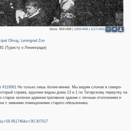
Sizes:
864×498
|
1050×606
|
1127×650
W
711
8
ipal Okrug
,
Leningrad Zoo
81 (Туристу о Ленинграде)
ут
#119081
Но только лишь более-менее. Мы видим слонов в северо-
который справа, вдалеке видны дома 13 и 1 по Татарскому переулку на
ое старое зеленое административное здание с печным отоплением и
етки с зимними помещениями старого обезьянника.
2
7&y=59.951746&x=30.307517