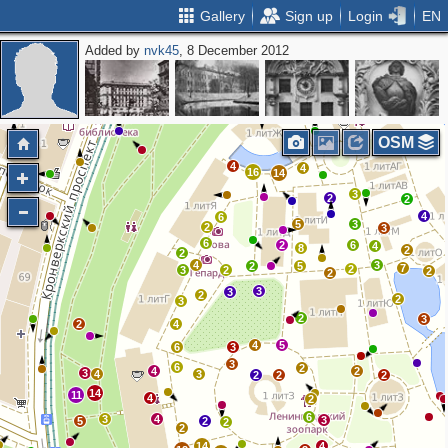
Gallery
Sign up
Login
EN
Added by
nvk45
, 8 December 2012
2
2
2
OSM
4
4
16
14
3
2
2
4
6
5
3
2
3
6
2
6
4
8
2
2
4
3
2
5
7
2
3
2
2
2
3
3
2
2
3
2
3
2
4
4
5
6
3
3
6
2
4
2
3
4
3
2
2
2
14
11
4
2
6
3
4
3
5
2
2
2
14
4