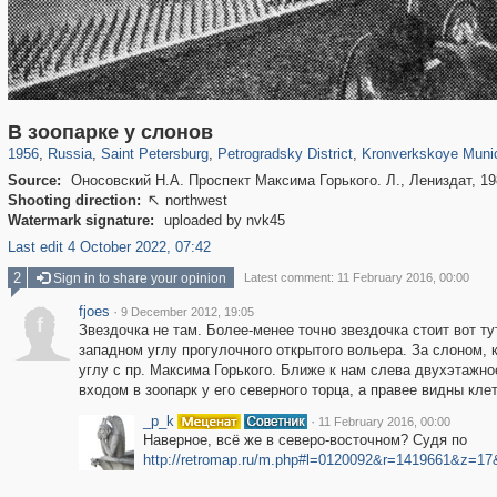
197,153
1,406,722
5,709
29,243
22,955
438
6,366
152
В зоопарке у слонов
1956
,
Russia
,
Saint Petersburg
,
Petrogradsky District
,
Kronverkskoye Munic
Source:
Оносовский Н.А. Проспект Максима Горького. Л., Лениздат, 19
Shooting direction:
northwest

Watermark signature:
uploaded by nvk45
Last edit 4 October 2022, 07:42
2
Sign in to share your opinion
Latest comment: 11 February 2016, 00:00
fjoes
·
9 December 2012, 19:05
f
Звездочка не там. Более-менее точно звездочка стоит вот т
западном углу прогулочного открытого вольера. За слоном, 
углу с пр. Максима Горького. Ближе к нам слева двухэтажн
входом в зоопарк у его северного торца, а правее видны кл
_p_k
·
11 February 2016, 00:00
Наверное, всё же в северо-восточном? Судя по
http://retromap.ru/m.php#l=0120092&r=1419661&z=1