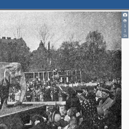
1
1
1k