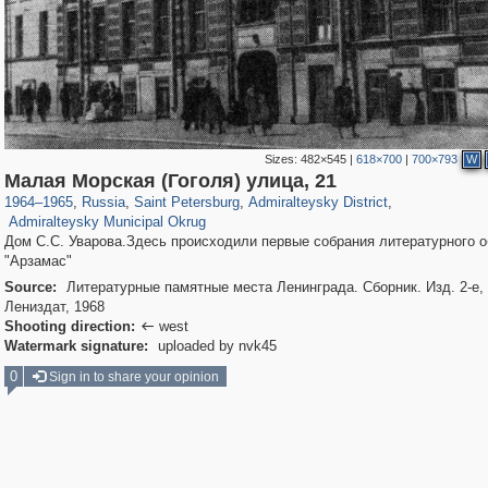
Sizes:
482×545
|
618×700
|
700×793
W
197,112
1,406,255
5,709
29,243
24,063
1,032
Малая Морская (Гоголя) улица, 21
13,106
616
1964
–
1965
,
Russia
,
Saint Petersburg
,
Admiralteysky District
,
Admiralteysky Municipal Okrug
Дом С.С. Уварова.Здесь происходили первые собрания литературного 
"Арзамас"
Source:
Литературные памятные места Ленинграда. Сборник. Изд. 2-е, 
Лениздат, 1968
Shooting direction:
west

Watermark signature:
uploaded by nvk45
0
Sign in to share your opinion