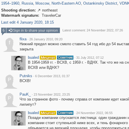
1954
–
1960
,
Russia
,
Moscow
,
North-Eastern AO
,
Ostankinsky District
,
VDN
Shooting direction:
northeast

Watermark signature:
TravelerCar
Last edit 4 January 2020, 18:15
6
Sign in to share your opinion
Latest comment: 24 November 2022, 07:26
flixa
·
26 January 2010, 09:20
f
Нижний предел можно смело ставить 54 год ибо до 54 выста
закрыта
bualed
·
31 July 2012, 07:12
В 1954-1959 гг. - ВСХВ, с 1959 г. - ВДНХ. Так что же на сн
ВСХВ или ВДНХ?
Putniks
·
6 December 2013, 01:37
P
ВСХВ!
PauK_
·
23 November 2022, 23:25
P
Что за странное фото - почему справа от компании идет какой
лилипут?
bualed
·
24 November 2022, 06:55
Позади компании спускается лестница: один гражданин 
компании стоит ступенькой ниже всех, и тень фонарного
обрывается на верхней площадке, чтобы продолжиться в