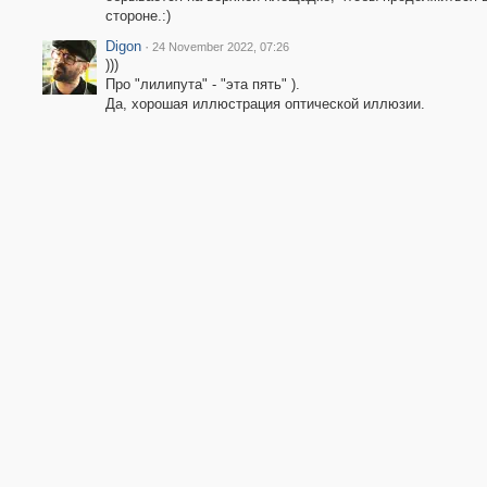
стороне.:)
Digon
·
24 November 2022, 07:26
)))
Про "лилипута" - "эта пять" ).
Да, хорошая иллюстрация оптической иллюзии.