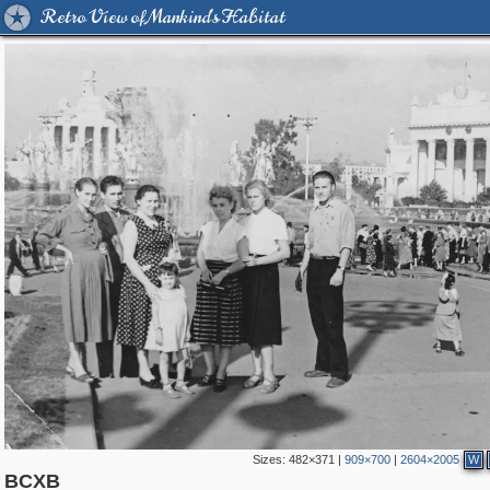
Retro View of Mankind's Habitat
Sizes:
482×371
|
909×700
|
2604×2005
W
319,716
1,405,939
8,286
24,485
29,243
250
13,478
148
8,293
48
ВCХВ