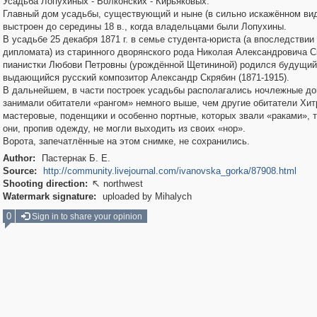
Усадьба Лопухиных - Волконских - Кирьяковых.
Главный дом усадьбы, существующий и ныне (в сильно искажённом вид
выстроен до середины 18 в., когда владельцами были Лопухины.
В усадьбе 25 декабря 1871 г. в семье студента-юриста (а впоследствии
дипломата) из старинного дворянского рода Николая Александровича С
пианистки Любови Петровны (урождённой Щетининой) родился будущий
выдающийся русский композитор Александр Скрябин (1871-1915).
В дальнейшем, в части построек усадьбы располагались ночлежные до
занимали обитатели «рангом» немного выше, чем другие обитатели Хит
мастеровые, поденщики и особенно портные, которых звали «раками», т
они, пропив одежду, не могли выходить из своих «нор».
Ворота, запечатлённые на этом снимке, не сохранились.
Author:
Пастернак Б. Е.
Source:
http://community.livejournal.com/ivanovska_gorka/87908.html
Shooting direction:
northwest

Watermark signature:
uploaded by Mihalych
0
Sign in to share your opinion