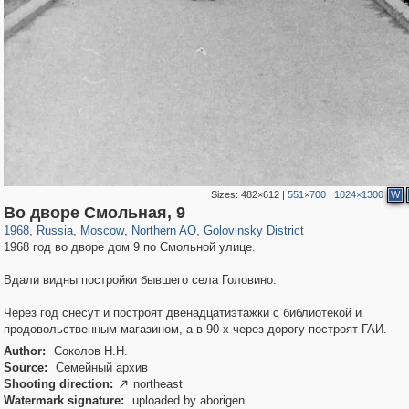
Sizes:
482×612
|
551×700
|
1024×1300
W
319,861
1,406,849
8,286
22,540
29,243
598
1,532
31
Во дворе Смольная, 9
1968
,
Russia
,
Moscow
,
Northern AO
,
Golovinsky District
1968 год во дворе дом 9 по Смольной улице.
Вдали видны постройки бывшего села Головино.
Через год снесут и построят двенадцатиэтажки с библиотекой и
продовольственным магазином, а в 90-х через дорогу построят ГАИ.
Author:
Соколов Н.Н.
Source:
Семейный архив
Shooting direction:
northeast

Watermark signature:
uploaded by aborigen