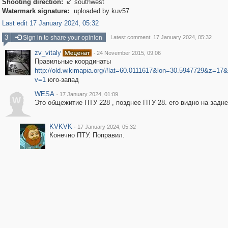
Shooting direction:
southwest

Watermark signature:
uploaded by kuv57
Last edit 17 January 2024, 05:32
3
Sign in to share your opinion
Latest comment: 17 January 2024, 05:32
zv_vitaly
·
24 November 2015, 09:06
Правильные координаты
http://old.wikimapia.org/#lat=60.0111617&lon=30.5947729&z=1
v=1
юго-запад
WESA
·
17 January 2024, 01:09
W
Это общежитие ПТУ 228 , позднее ПТУ 28. его видно на задн
KVKVK
·
17 January 2024, 05:32
Конечно ПТУ. Поправил.