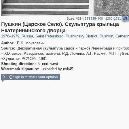
Sizes:
482×463
|
728×700
|
1280×1231
W
Пушкин (Царское Село). Скульптура крыльца
197,057
1,405,768
5,709
29,243
11,378
655
7,585
215
3,877
1
Екатерининского дворца
1978
–
1979
,
Russia
,
Saint Petersburg
,
Pushknsky District
,
Pushkin
,
Catheri
Author:
Е.К. Монтлевич
Source:
Декоративная скульптура садов и парков Ленинграда и пригоро
– XIX веков. Авторы-составители: Р.Д. Люлина, А.Г. Раскин, М.П. Тубля.
«Художник РСФСР», 1981
Shooting direction:
northwest

Watermark signature:
uploaded by nvk45
0
Sign in to share your opinion